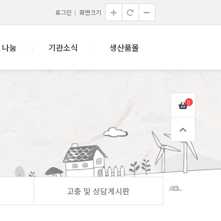
로그인
화면크기
나눔
기관소식
생산품몰
0
고충 및 상담게시판