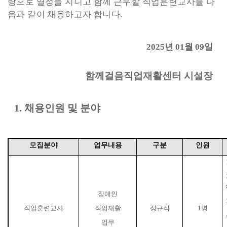
랑으로 열정을 지니고 함께 근무할 직업훈련교사
를 다
음과 같이 채용하고자 합니다
.
2025
년
01
월
09
일
함께걸음직업재활센터 시설장
1.
채용인원 및 분야
모집분야
업무내용
구분
인원
장애인
직업훈련교사
직업재활
정규직
1
명
업무