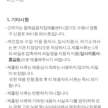
5.
기타사항
-
근무지는 함께걸음직업재활센터
(
경기도 수원시 영통
구 신원로
306 1
동
B311
호
)
입니다
.
-
개인정보 수집
·
이용 동의서
,
입사지원서
,
자기소개서
는 본 기관 지정양식으로 작성하시고
,
제출서류는
1
개
의 파일로 압축하여 파일명을 지원자 이름
(
입사지원서
-
홍길동
)
으로 제출해주시기 바랍니다
.
-
제출된 서류는 채용심사 외에는 사용하지 않으며
,
비밀
이 보장됩니다
.
또한 채용 전형 종료 후 미 채용자의 서류는 즉시 파기
됩니다
.
-
제출된 서류는 반환하지 아니합니다
.
-
제출된 서류에 기재된 내용이 사실과 다를 경우
(
허위 또
는 경력 고의 누락 등
)
심사대상에서 제외하거나 임용을