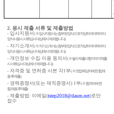
2.
응시 제출 서류 및 제출방법
-
입사지원서
(
※
입사지원서는 첨부된 양식으로 작성하여야하며 타
양식사용 시 서류심사 대상에서 제외됩니다
.)
-
자기소개서
(
※
자기소개서는 첨부된 양식으로 작성하여야하며 타
양식사용 시 서류심사 대상에서 제외됩니다
.)
-
개인정보 수집
·
이용 동의서
(
※
필수 제출사항이며 미제출
시 서류심사 대상에서 제외됩니다
.)
-
자격증 및 면허증 사본 각
1
부
(
※
면접 해당자에 한 함
,
채
용 후 제출
)
-
경력증명서
(
또는 재직증명서
) 1
부
(
※
합격자에 한
함
,
채용 후 제출
)
-
제출방법
:
이메일
(
tstep2018@daum.net
)
로만
접수